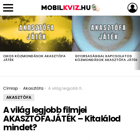
LEGUTÓBBIAK
OKOS KÖZMONDÁSOK AKASZTÓFA
GYORSASÁGGAL KAPCSOLATOS
JÁTÉK
KÖZMONDÁSOK AKASZTÓFA JÁTÉK
You are here:
Címlap
Akasztófa
A világ legjobb filmjei AKASZTÓFAJÁTÉK – Kitalálod mindet?
AKASZTÓFA
A világ legjobb filmjei
AKASZTÓFAJÁTÉK – Kitalálod
mindet?