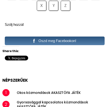
X
Y
Z
Szólj hozzá!
Oszd meg Facebookon!
Share this:
NÉPSZERŰEK
Okos közmondások AKASZTÓFA JÁTÉK
Gyorsasággal kapcsolatos közmondások
AKASZTÓFA JÁTÉK