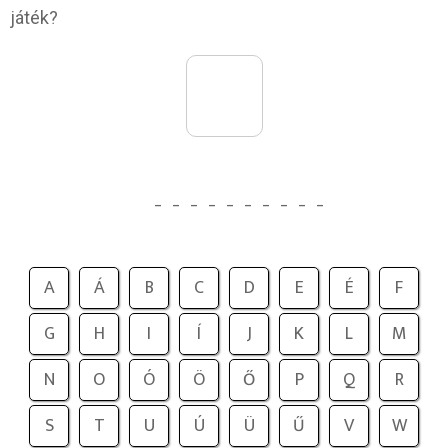
játék?
_
_
_
_
_
_
_
_
_
_
A
Á
B
C
D
E
É
F
G
H
I
Í
J
K
L
M
N
O
Ó
Ö
Ő
P
Q
R
S
T
U
Ú
Ü
Ű
V
W