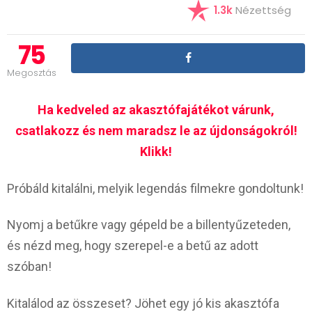
1.3k
Nézettség
75
Megosztás
Ha kedveled az akasztófajátékot várunk,
csatlakozz és nem maradsz le az újdonságokról!
Klikk!
Próbáld kitalálni, melyik legendás filmekre gondoltunk!
Nyomj a betűkre vagy gépeld be a billentyűzeteden,
és nézd meg, hogy szerepel-e a betű az adott
szóban!
Kitalálod az összeset? Jöhet egy jó kis akasztófa