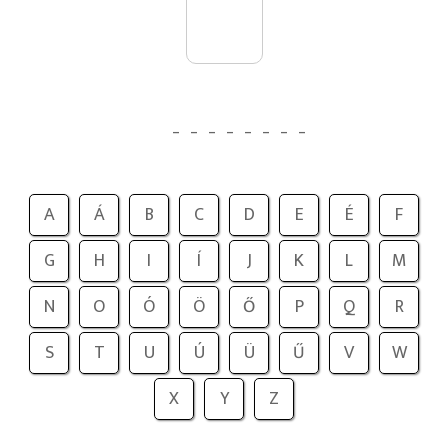
_
_
_
_
_
_
_
_
A
Á
B
C
D
E
É
F
G
H
I
Í
J
K
L
M
N
O
Ó
Ö
Ő
P
Q
R
S
T
U
Ú
Ü
Ű
V
W
X
Y
Z