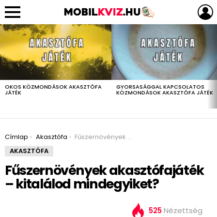
LEGUTÓBBIAK
OKOS KÖZMONDÁSOK AKASZTÓFA
GYORSASÁGGAL KAPCSOLATOS
JÁTÉK
KÖZMONDÁSOK AKASZTÓFA JÁTÉK
You are here:
Címlap
Akasztófa
Fűszernövények akasztófajáték – kitalálod mindegyiket?
AKASZTÓFA
Fűszernövények akasztófajáték
– kitalálod mindegyiket?
525
Nézettség