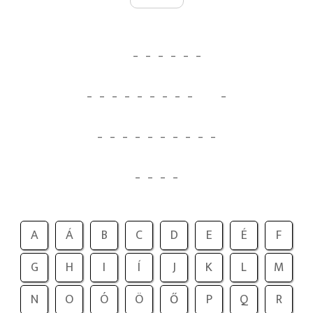
_
_
_
_
_
_
_
_
_
_
_
_
_
_
_
_
_
_
_
_
_
_
_
_
_
_
_
_
_
_
A
Á
B
C
D
E
É
F
G
H
I
Í
J
K
L
M
N
O
Ó
Ö
Ő
P
Q
R