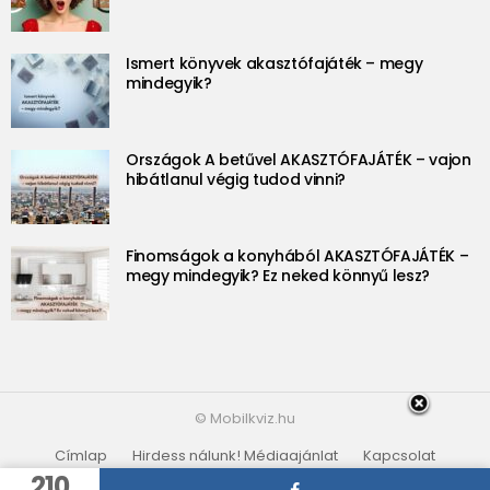
Ismert könyvek akasztófajáték – megy
mindegyik?
Országok A betűvel AKASZTÓFAJÁTÉK – vajon
hibátlanul végig tudod vinni?
Finomságok a konyhából AKASZTÓFAJÁTÉK –
megy mindegyik? Ez neked könnyű lesz?
© Mobilkviz.hu
Címlap
Hirdess nálunk! Médiaajánlat
Kapcsolat
Adatvédelmi irányelvek
Partnerek
210