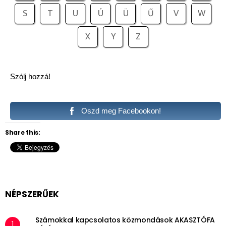
S
T
U
Ú
Ü
Ű
V
W
X
Y
Z
Szólj hozzá!
Oszd meg Facebookon!
Share this:
NÉPSZERŰEK
Számokkal kapcsolatos közmondások AKASZTÓFA