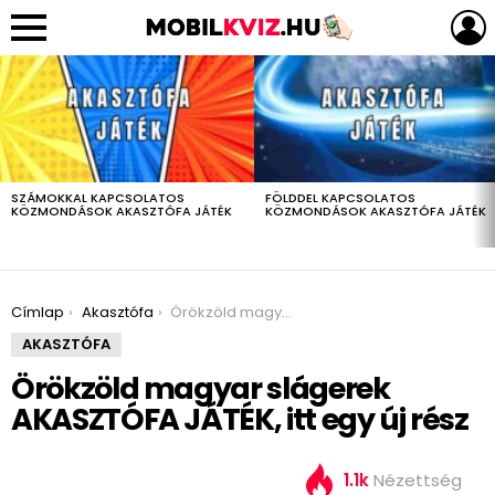
LEGUTÓBBIAK
SZÁMOKKAL KAPCSOLATOS
FÖLDDEL KAPCSOLATOS
KÖZMONDÁSOK AKASZTÓFA JÁTÉK
KÖZMONDÁSOK AKASZTÓFA JÁTÉK
You are here:
Címlap
Akasztófa
Örökzöld magyar slágerek AKASZTÓFA JÁTÉK, itt egy új rész
AKASZTÓFA
Örökzöld magyar slágerek
AKASZTÓFA JÁTÉK, itt egy új rész
1.1k
Nézettség