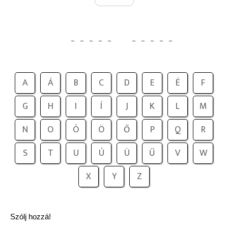
_
_
_
_
_
_
_
_
_
_
A
Á
B
C
D
E
É
F
G
H
I
Í
J
K
L
M
N
O
Ó
Ö
Ő
P
Q
R
S
T
U
Ú
Ü
Ű
V
W
X
Y
Z
Szólj hozzá!