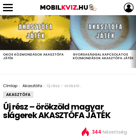
LEGUTÓBBIAK
OKOS KÖZMONDÁSOK AKASZTÓFA
GYORSASÁGGAL KAPCSOLATOS
JÁTÉK
KÖZMONDÁSOK AKASZTÓFA JÁTÉK
You are here:
Címlap
Akasztófa
Új rész – örökzöld magyar slágerek AKASZTÓFA JÁTÉK
AKASZTÓFA
Új rész – örökzöld magyar
slágerek AKASZTÓFA JÁTÉK
344
Nézettség