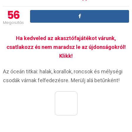
56
Megosztás
Ha kedveled az akasztófajátékot várunk,
csatlakozz és nem maradsz le az újdonságokról!
Klikk!
Az óceán titkai: halak, korallok, roncsok és mélységi
csodák várnak felfedezésre. Merülj alá betűnként!