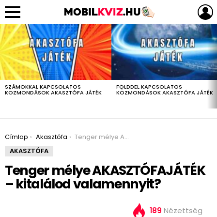
LEGUTÓBBIAK
SZÁMOKKAL KAPCSOLATOS
FÖLDDEL KAPCSOLATOS
KÖZMONDÁSOK AKASZTÓFA JÁTÉK
KÖZMONDÁSOK AKASZTÓFA JÁTÉK
You are here:
Címlap
Akasztófa
Tenger mélye AKASZTÓFAJÁTÉK – kitalálod valamennyit?
AKASZTÓFA
Tenger mélye AKASZTÓFAJÁTÉK
– kitalálod valamennyit?
189
Nézettség