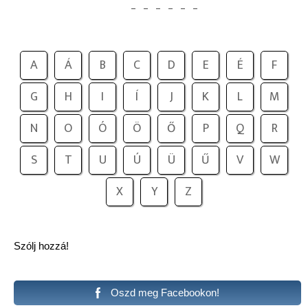
_
_
_
_
_
_
A
Á
B
C
D
E
É
F
G
H
I
Í
J
K
L
M
N
O
Ó
Ö
Ő
P
Q
R
S
T
U
Ú
Ü
Ű
V
W
X
Y
Z
Szólj hozzá!
Oszd meg Facebookon!