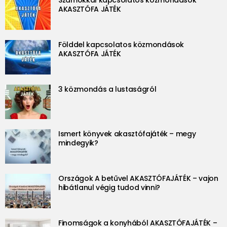
Számokkal kapcsolatos közmondások
AKASZTÓFA JÁTÉK
Földdel kapcsolatos közmondások
AKASZTÓFA JÁTÉK
3 közmondás a lustaságról
Ismert könyvek akasztófajáték – megy
mindegyik?
Országok A betűvel AKASZTÓFAJÁTÉK – vajon
hibátlanul végig tudod vinni?
Finomságok a konyhából AKASZTÓFAJÁTÉK –