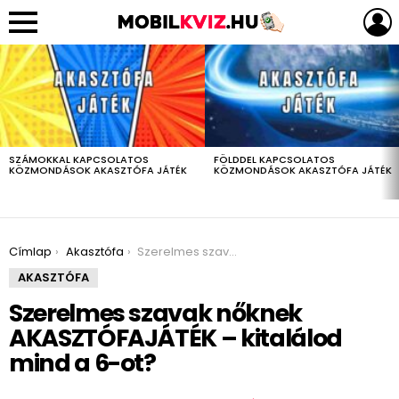
LEGUTÓBBIAK
SZÁMOKKAL KAPCSOLATOS
FÖLDDEL KAPCSOLATOS
KÖZMONDÁSOK AKASZTÓFA JÁTÉK
KÖZMONDÁSOK AKASZTÓFA JÁTÉK
You are here:
Címlap
Akasztófa
Szerelmes szavak nőknek AKASZTÓFAJÁTÉK – kitalálod mind a 6-ot?
AKASZTÓFA
Szerelmes szavak nőknek
AKASZTÓFAJÁTÉK – kitalálod
mind a 6-ot?