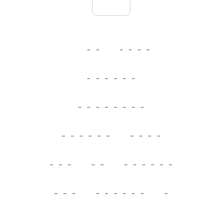
_
_
_
_
_
_
_
_
_
_
_
_
_
_
_
_
_
_
_
_
_
_
_
_
_
_
_
_
_
_
_
_
_
_
_
_
_
_
_
_
_
_
_
_
_
_
_
_
_
_
_
_
_
_
_
_
_
_
_
_
_