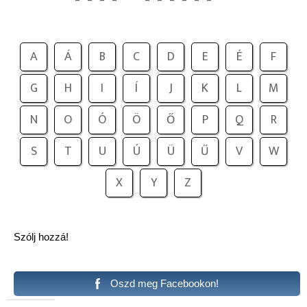
A
Á
B
C
D
E
É
F
G
H
I
Í
J
K
L
M
N
O
Ó
Ö
Ő
P
Q
R
S
T
U
Ú
Ü
Ű
V
W
X
Y
Z
Szólj hozzá!
Oszd meg Facebookon!