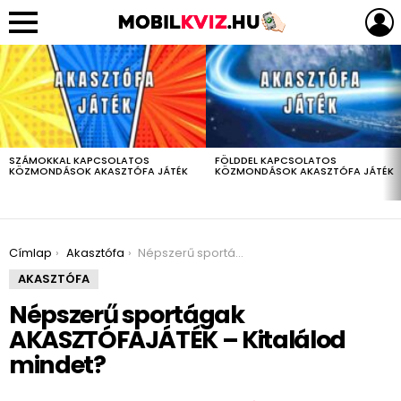
LEGUTÓBBIAK
SZÁMOKKAL KAPCSOLATOS
FÖLDDEL KAPCSOLATOS
KÖZMONDÁSOK AKASZTÓFA JÁTÉK
KÖZMONDÁSOK AKASZTÓFA JÁTÉK
You are here:
Címlap
Akasztófa
Népszerű sportágak AKASZTÓFAJÁTÉK – Kitalálod mindet?
AKASZTÓFA
Népszerű sportágak
AKASZTÓFAJÁTÉK – Kitalálod
mindet?