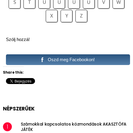
S
T
U
Ú
Ü
Ű
V
W
X
Y
Z
Szólj hozzá!
Oszd meg Facebookon!
Share this:
NÉPSZERŰEK
Számokkal kapcsolatos közmondások AKASZTÓFA
JÁTÉK