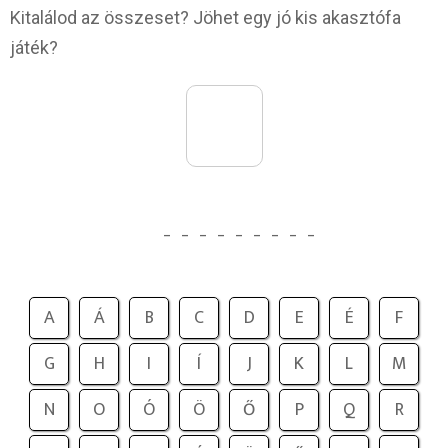
Kitalálod az összeset? Jöhet egy jó kis akasztófa
játék?
_
_
_
_
_
_
_
_
_
A
Á
B
C
D
E
É
F
G
H
I
Í
J
K
L
M
N
O
Ó
Ö
Ő
P
Q
R