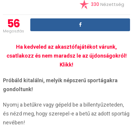
330
Nézettség
56
Megosztás
Ha kedveled az akasztófajátékot várunk,
csatlakozz és nem maradsz le az újdonságokról!
Klikk!
Próbáld kitalálni, melyik népszerű sportágakra
gondoltunk!
Nyomj a betűkre vagy gépeld be a billentyűzeteden,
és nézd meg, hogy szerepel-e a betű az adott sportág
nevében!