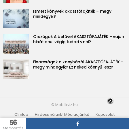
Ismert könyvek akasztófajáték – megy
mindegyik?
Országok A betűvel AKASZTÓFAJÁTÉK – vajon
hibátlanul végig tudod vinni?
Finomságok a konyhából AKASZTÓFAJÁTÉK –
megy mindegyik? Ez neked könnyű lesz?
© Mobilkviz.hu
Címlap
Hirdess nálunk! Médiaajánlat
Kapcsolat
Adatvédelmi irányelvek
Partnerek
56
Megosztás