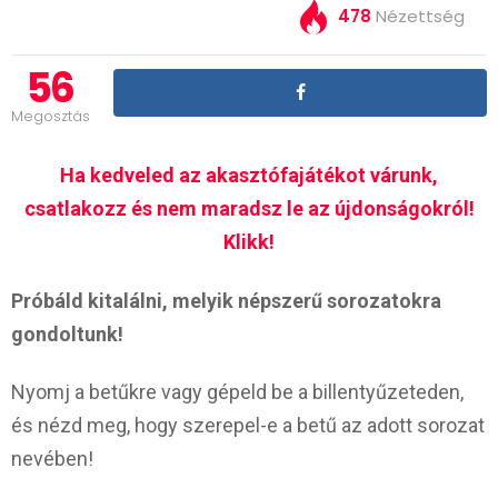
478
Nézettség
56
Megosztás
Ha kedveled az akasztófajátékot várunk,
csatlakozz és nem maradsz le az újdonságokról!
Klikk!
Próbáld kitalálni, melyik népszerű sorozatokra
gondoltunk!
Nyomj a betűkre vagy gépeld be a billentyűzeteden,
és nézd meg, hogy szerepel-e a betű az adott sorozat
nevében!