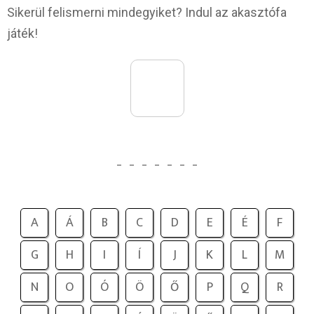
Sikerül felismerni mindegyiket? Indul az akasztófa
játék!
_
_
_
_
_
_
_
A
Á
B
C
D
E
É
F
G
H
I
Í
J
K
L
M
N
O
Ó
Ö
Ő
P
Q
R