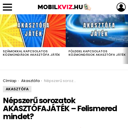
LEGUTÓBBIAK
SZÁMOKKAL KAPCSOLATOS
FÖLDDEL KAPCSOLATOS
KÖZMONDÁSOK AKASZTÓFA JÁTÉK
KÖZMONDÁSOK AKASZTÓFA JÁTÉK
You are here:
Címlap
Akasztófa
Népszerű sorozatok AKASZTÓFAJÁTÉK – Felismered mindet?
AKASZTÓFA
Népszerű sorozatok
AKASZTÓFAJÁTÉK – Felismered
mindet?