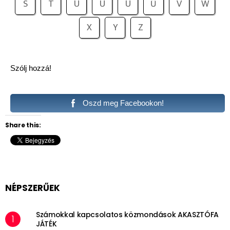
S
T
U
Ú
Ü
Ű
V
W
X
Y
Z
Szólj hozzá!
Oszd meg Facebookon!
Share this:
NÉPSZERŰEK
Számokkal kapcsolatos közmondások AKASZTÓFA
JÁTÉK