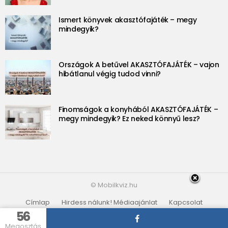
Ismert könyvek akasztófajáték – megy
mindegyik?
Országok A betűvel AKASZTÓFAJÁTÉK – vajon
hibátlanul végig tudod vinni?
Finomságok a konyhából AKASZTÓFAJÁTÉK –
megy mindegyik? Ez neked könnyű lesz?
© Mobilkviz.hu
Címlap
Hirdess nálunk! Médiaajánlat
Kapcsolat
Adatvédelmi irányelvek
Partnerek
56
Megosztás