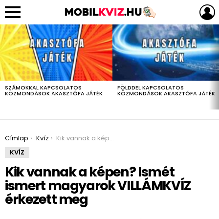
LEGUTÓBBIAK
SZÁMOKKAL KAPCSOLATOS
FÖLDDEL KAPCSOLATOS
KÖZMONDÁSOK AKASZTÓFA JÁTÉK
KÖZMONDÁSOK AKASZTÓFA JÁTÉK
You are here:
Címlap
Kvíz
Kik vannak a képen? Ismét ismert magyarok VILLÁMKVÍZ érkezett meg
KVÍZ
Kik vannak a képen? Ismét
ismert magyarok VILLÁMKVÍZ
érkezett meg