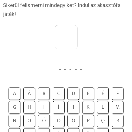
Sikerül felismerni mindegyiket? Indul az akasztófa
játék!
_
_
_
_
_
A
Á
B
C
D
E
É
F
G
H
I
Í
J
K
L
M
N
O
Ó
Ö
Ő
P
Q
R