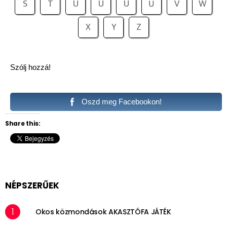
S
T
U
Ú
Ü
Ű
V
W
X
Y
Z
Szólj hozzá!
Oszd meg Facebookon!
Share this:
NÉPSZERŰEK
Okos közmondások AKASZTÓFA JÁTÉK