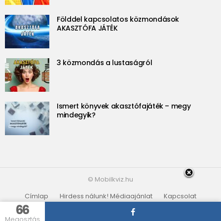
Földdel kapcsolatos közmondások
AKASZTÓFA JÁTÉK
3 közmondás a lustaságról
Ismert könyvek akasztófajáték – megy
mindegyik?
© Mobilkviz.hu
Címlap
Hirdess nálunk! Médiaajánlat
Kapcsolat
Adatvédelmi irányelvek
Partnerek
66
Megosztás