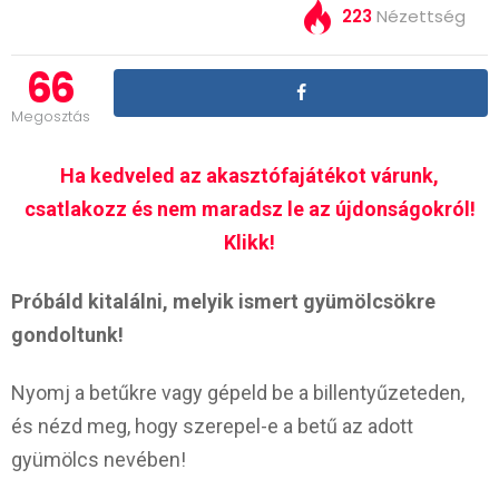
223
Nézettség
66
Megosztás
Ha kedveled az akasztófajátékot várunk,
csatlakozz és nem maradsz le az újdonságokról!
Klikk!
Próbáld kitalálni, melyik ismert gyümölcsökre
gondoltunk!
Nyomj a betűkre vagy gépeld be a billentyűzeteden,
és nézd meg, hogy szerepel-e a betű az adott
gyümölcs nevében!