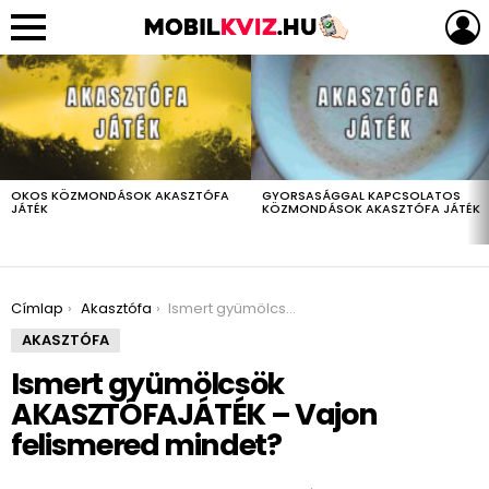
LEGUTÓBBIAK
OKOS KÖZMONDÁSOK AKASZTÓFA
GYORSASÁGGAL KAPCSOLATOS
JÁTÉK
KÖZMONDÁSOK AKASZTÓFA JÁTÉK
You are here:
Címlap
Akasztófa
Ismert gyümölcsök AKASZTÓFAJÁTÉK – Vajon felismered mindet?
AKASZTÓFA
Ismert gyümölcsök
AKASZTÓFAJÁTÉK – Vajon
felismered mindet?