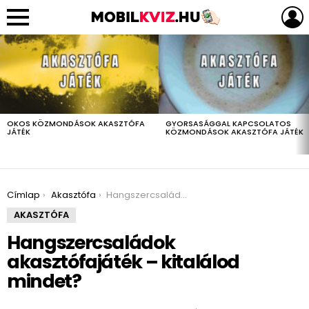
LEGUTÓBBIAK
OKOS KÖZMONDÁSOK AKASZTÓFA
GYORSASÁGGAL KAPCSOLATOS
JÁTÉK
KÖZMONDÁSOK AKASZTÓFA JÁTÉK
You are here:
Címlap
Akasztófa
Hangszercsaládok akasztófajáték – kitalálod mindet?
AKASZTÓFA
Hangszercsaládok
akasztófajáték – kitalálod
mindet?