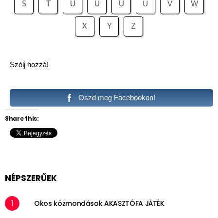
S
T
U
Ú
Ü
Ű
V
W
X
Y
Z
Szólj hozzá!
Oszd meg Facebookon!
Share this:
NÉPSZERŰEK
Okos közmondások AKASZTÓFA JÁTÉK