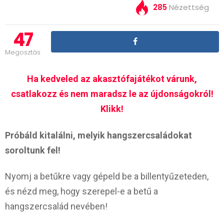
285
Nézettség
47
Megosztás
Ha kedveled az akasztófajátékot várunk,
csatlakozz és nem maradsz le az újdonságokról!
Klikk!
Próbáld kitalálni, melyik hangszercsaládokat
soroltunk fel!
Nyomj a betűkre vagy gépeld be a billentyűzeteden,
és nézd meg, hogy szerepel-e a betű a
hangszercsalád nevében!