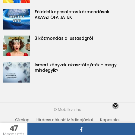
Földdel kapcsolatos közmondások
AKASZTÓFA JÁTÉK
3 közmondás a lustaságról
Ismert könyvek akasztófajáték – megy
mindegyik?
© Mobilkviz.hu
Címlap
Hirdess nálunk! Médiaajánlat
Kapcsolat
Adatvédelmi irányelvek
Partnerek
47
Megosztás