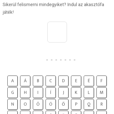
Sikerül felismerni mindegyiket? Indul az akasztófa
játék!
_
_
_
_
_
_
_
A
Á
B
C
D
E
É
F
G
H
I
Í
J
K
L
M
N
O
Ó
Ö
Ő
P
Q
R