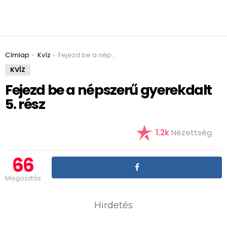
You are here:
Címlap
Kvíz
Fejezd be a népszerű gyerekdalt 5. rész
KVÍZ
Fejezd be a népszerű gyerekdalt
5. rész
1.2k
Nézettség
66
Megosztás
Hirdetés