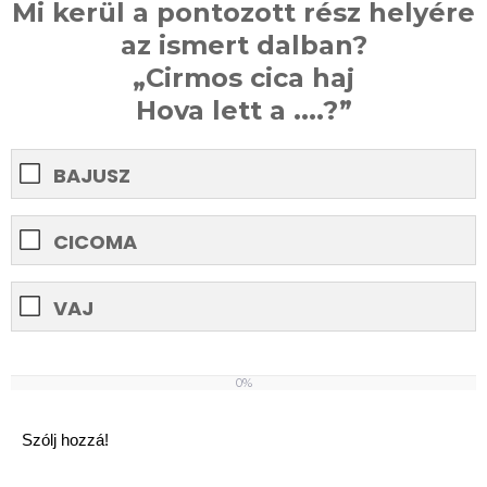
Mi kerül a pontozott rész helyére
az ismert dalban?
„Cirmos cica haj
Hova lett a ....?”
BAJUSZ
CICOMA
VAJ
0%
0%
Szólj hozzá!