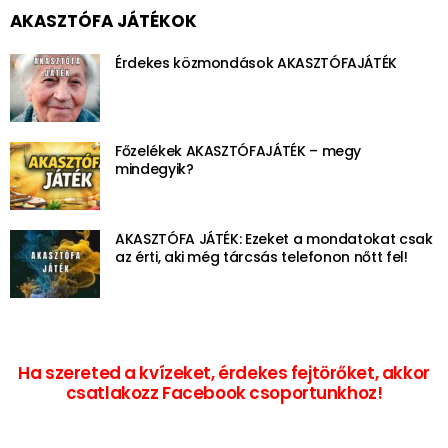
AKASZTÓFA JÁTÉKOK
Érdekes közmondások AKASZTÓFAJÁTÉK
Főzelékek AKASZTÓFAJÁTÉK – megy
mindegyik?
AKASZTÓFA JÁTÉK: Ezeket a mondatokat csak
az érti, aki még tárcsás telefonon nőtt fel!
Ha szereted a kvízeket, érdekes fejtörőket, akkor
csatlakozz Facebook csoportunkhoz!